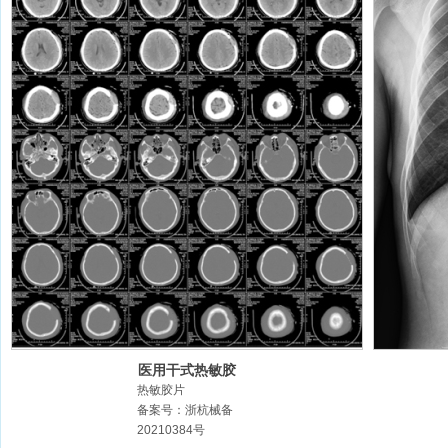
医用干式热敏胶
片
热敏胶片
备案号：浙杭械备
20210384号